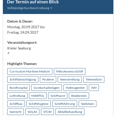
Der Termin auf einen Blick
Vollständige Kursbeschreibung
Datum & Dauer:
Montag, 20.09.2027 bis
Freitag, 24.09.2027
Veranstaltungsort:
Kieler Seeburg
Highlight-Themen:
Curriculum Maritime Medizin
Mikrokosmos Schiff
Schiffsbesichtigung
Piraterie
Seenotrettung
Telemedizin
Bordhospital
Großschadenlagen
Hafenagenten
ISM
Luftrettung
MARPOL
Schiffsarzt
Reedereien
Schiffbau
Schiffshygiene
Schiffsführung
Seelotsen
Seerecht
SOLAS
STCW
Abfallbehandlung