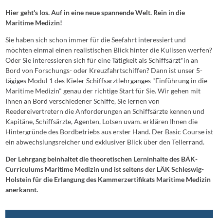
Hier geht's los. Auf in eine neue spannende Welt. Rein in die
Maritime Medizin!
Sie haben sich schon immer für die Seefahrt interessiert und
möchten einmal einen realistischen Blick hinter die Kulissen werfen?
Oder Sie interessieren sich für eine Tätigkeit als Schiffsärzt*in an
Bord von Forschungs- oder Kreuzfahrtschiffen? Dann ist unser 5-
tägiges Modul 1 des Kieler Schiffsarztlehrganges "Einführung in die
Maritime Medizin" genau der richtige Start für Sie. Wir gehen mit
Ihnen an Bord verschiedener Schiffe, Sie lernen von
Reedereivertretern die Anforderungen an Schiffsärzte kennen und
Kapitäne, Schiffsärzte, Agenten, Lotsen uvam. erklären Ihnen die
Hintergründe des Bordbetriebs aus erster Hand. Der Basic Course ist
ein abwechslungsreicher und exklusiver Blick über den Tellerrand.
Der Lehrgang beinhaltet die theoretischen Lerninhalte des BÄK-
Curriculums Maritime Medizin und ist seitens der LÄK Schleswig-
Holstein für die Erlangung des Kammerzertifikats Maritime Medizin
anerkannt.