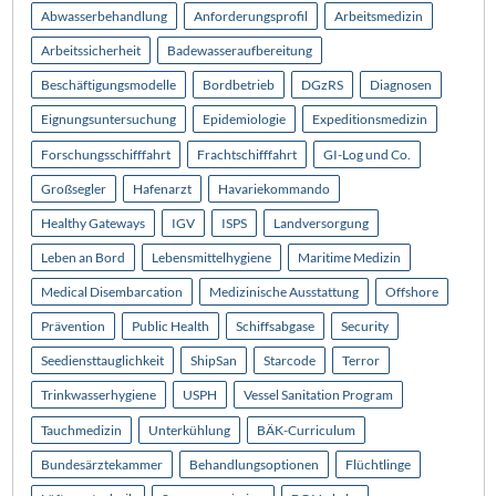
Abwasserbehandlung
Anforderungsprofil
Arbeitsmedizin
Arbeitssicherheit
Badewasseraufbereitung
Beschäftigungsmodelle
Bordbetrieb
DGzRS
Diagnosen
Eignungsuntersuchung
Epidemiologie
Expeditionsmedizin
Forschungsschifffahrt
Frachtschifffahrt
GI-Log und Co.
Großsegler
Hafenarzt
Havariekommando
Healthy Gateways
IGV
ISPS
Landversorgung
Leben an Bord
Lebensmittelhygiene
Maritime Medizin
Medical Disembarcation
Medizinische Ausstattung
Offshore
Prävention
Public Health
Schiffsabgase
Security
Seediensttauglichkeit
ShipSan
Starcode
Terror
Trinkwasserhygiene
USPH
Vessel Sanitation Program
Tauchmedizin
Unterkühlung
BÄK-Curriculum
Bundesärztekammer
Behandlungsoptionen
Flüchtlinge