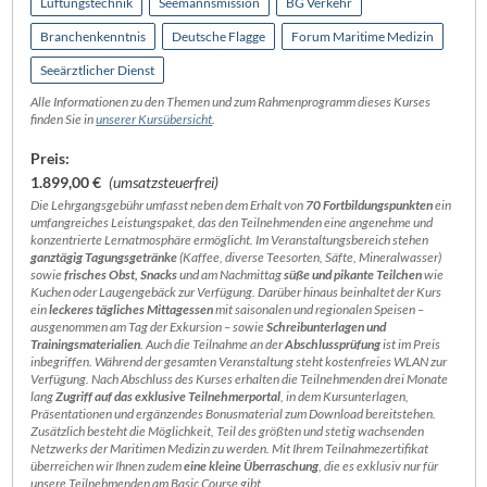
Lüftungstechnik
Seemannsmission
BG Verkehr
Branchenkenntnis
Deutsche Flagge
Forum Maritime Medizin
Seeärztlicher Dienst
Alle Informationen zu den Themen und zum Rahmenprogramm dieses Kurses
finden Sie in
unserer Kursübersicht
.
Preis:
1.899,00 €
(umsatzsteuerfrei)
Die Lehrgangsgebühr umfasst neben dem Erhalt von
70 Fortbildungspunkten
ein
umfangreiches Leistungspaket, das den Teilnehmenden eine angenehme und
konzentrierte Lernatmosphäre ermöglicht. Im Veranstaltungsbereich stehen
ganztägig Tagungsgetränke
(Kaffee, diverse Teesorten, Säfte, Mineralwasser)
sowie
frisches Obst, Snacks
und am Nachmittag
süße und pikante Teilchen
wie
Kuchen oder Laugengebäck zur Verfügung. Darüber hinaus beinhaltet der Kurs
ein
leckeres tägliches Mittagessen
mit saisonalen und regionalen Speisen –
ausgenommen am Tag der Exkursion – sowie
Schreibunterlagen und
Trainingsmaterialien
. Auch die Teilnahme an der
Abschlussprüfung
ist im Preis
inbegriffen. Während der gesamten Veranstaltung steht kostenfreies WLAN zur
Verfügung. Nach Abschluss des Kurses erhalten die Teilnehmenden drei Monate
lang
Zugriff auf das exklusive Teilnehmerportal
, in dem Kursunterlagen,
Präsentationen und ergänzendes Bonusmaterial zum Download bereitstehen.
Zusätzlich besteht die Möglichkeit, Teil des größten und stetig wachsenden
Netzwerks der Maritimen Medizin zu werden. Mit Ihrem Teilnahmezertifikat
überreichen wir Ihnen zudem
eine kleine Überraschung
, die es exklusiv nur für
unsere Teilnehmenden am Basic Course gibt.