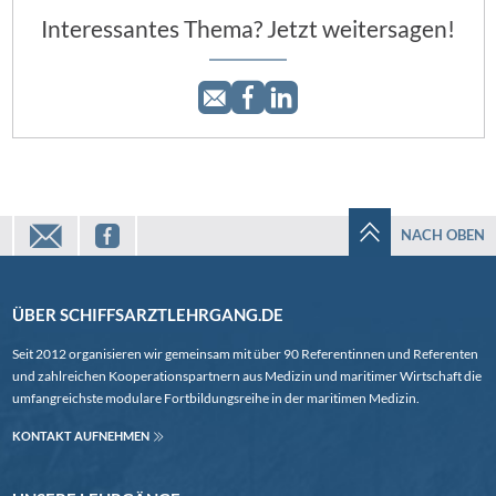
Interessantes Thema? Jetzt weitersagen!
mail
facebook
NACH OBEN
ÜBER SCHIFFSARZTLEHRGANG.DE
Seit 2012 organisieren wir gemeinsam mit über 90 Referentinnen und Referenten
und zahlreichen Kooperationspartnern aus Medizin und maritimer Wirtschaft die
umfangreichste modulare Fortbildungsreihe in der maritimen Medizin.
KONTAKT AUFNEHMEN