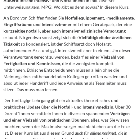
Außerklinische Intensiv- und Notfallmedizin
inkl. diverser
Unterweisung gem. MPG! Wo gibt es denn sowas? In diesem Kurs.
An Bord von Schiffen finden Sie
Notfallequippement, -medikamente,
Eingriffsräume und Intensivzimmer
mit einem Gerätepark, der eine
kurzzeitige notfall-, aber auch intensivmedizinische Versorgung
erlaubt. Nirgendwo sonst zeigt sich die
Vielfältigkeit der ärztlichen
Tätigkeit
so kondensiert, ist der Schiffsarzt doch Notarzt,
aufnehmender Arzt und ggf. Intensivmediziner in einem. Um dieser
Verantwortung
gerecht zu werden, bedarf es einer
Vielzahl von
Fertigkeiten und Kenntnissen
, die die wenigsten komplett
mitbringen. Ethische Entscheidungen müssen allein ohne die
Meinung eines mitbehandelnden Kollegen getroffen werden und
absolut jeder Handgriff und jede Anweisung als Teamleiter muss
sitzen. Das muss man lernen.
Der fünftägige Lehrgang gibt ein aktuelles theoretisches und
praktisches
Update über die Notfall- und Intensivmedizin
. Über 30
Dozent*innen vermitteln Ihnen in diversen spannenden
Vorträgen
und einer Vielzahl von praktischen Übungen
, alles, was Sie wissen
möchten, wenn der Maximalversorger mal nicht eben um die Ecke
ist. Dieser Kurs ist aus diesem Grund
auch für alljene geeignet, die in