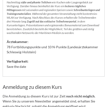
Nachmittag
süße und pikante Teilchen
wie Kuchen oder Laugengebäck zur
Verfügung. Darüber hinaus beinhaltet der Kurs ein
leckeres tägliches
Mittagessen
mit saisonalen und regionalen Speisen sowie
Schreibunterlagen und
Trainingsmaterialien
. Während der gesamten Veranstaltung steht kostenfreies
WLAN zur Verfügung. Nach Abschluss des Kurses erhalten die Teilnehmenden
drei Monate lang
Zugriff auf das exklusive Teilnehmerportal
, in dem
Kursunterlagen, Präsentationen und ergänzendes Bonusmaterial zum Download
bereitstehen. Zusätzlich besteht die Möglichkeit, Teil des größten und stetig
wachsenden Netzwerks der Maritimen Medizin zu werden.
Ärztekammer:
78 Fortbildungspunkte und 10 N-Punkte (Landesärztekammer
Schleswig-Holstein)
Verfügbarkeit:
Save the date
Anmeldung zu diesem Kurs
Die Anmeldung zu diesem Kurs ist zur Zeit
noch nicht möglich
.
Wenn Sie zu unserem Newsletter angemeldet sind, erhalten Sie
exklusiv Nachricht, sobald die Anmeldung geöffnet wird.