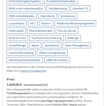
Entscheidungskompetenz
Erweiterte Reanimation
Ethik in der Intensivmedizin
Gerätetraining
Hamilton T1
HWS-Immobilisation
iStat-Alinity
Koniotomie
Larynxtubus
MCI
Miami-J
Modernes Wundmanagement
Nothospital
Pharmakotherapie
Piccolo Xpress
Point-of-Care
Psychiatrische Fixierung
Rolltrage
Schaufeltrage
Sepsis
Spineboard
Team-Management
Trauma-Versorgung
Video-Laryngoskopie
Workshop Dauerkatheter
xABCDE-Schema
Alle Informationen zu den Themen und zum Rahmenprogramm dieses Kurses
finden Sie in
unserer Kursübersicht
.
Preis:
1.849,00 €
(umsatzsteuerfrei)
Die Lehrgangsgebühr umfasst neben dem Erhalt von
voraussichtlich
78
Fortbildungspunkten
ein umfangreiches Leistungspaket, das den Teilnehmenden
eine angenehme und konzentrierte Lernatmosphäre ermöglicht. Im
Veranstaltungsbereich stehen
ganztägig Tagungsgetränke
(Kaffee, diverse
Teesorten, Säfte, Mineralwasser) sowie
frisches Obst, Snacks
und am