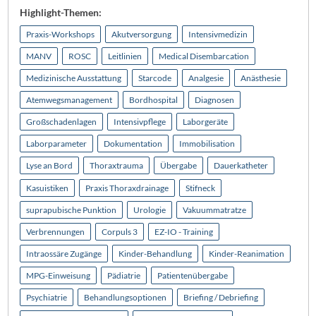
Highlight-Themen:
Praxis-Workshops
Akutversorgung
Intensivmedizin
MANV
ROSC
Leitlinien
Medical Disembarcation
Medizinische Ausstattung
Starcode
Analgesie
Anästhesie
Atemwegsmanagement
Bordhospital
Diagnosen
Großschadenlagen
Intensivpflege
Laborgeräte
Laborparameter
Dokumentation
Immobilisation
Lyse an Bord
Thoraxtrauma
Übergabe
Dauerkatheter
Kasuistiken
Praxis Thoraxdrainage
Stifneck
suprapubische Punktion
Urologie
Vakuummatratze
Verbrennungen
Corpuls 3
EZ-IO - Training
Intraossäre Zugänge
Kinder-Behandlung
Kinder-Reanimation
MPG-Einweisung
Pädiatrie
Patientenübergabe
Psychiatrie
Behandlungsoptionen
Briefing / Debriefing