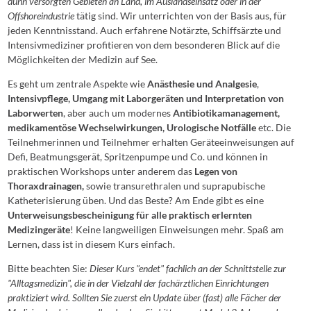
dünn versorgten Gebieten an Land, im Auslandseinsatz oder in der
Offshoreindustrie
tätig sind. Wir unterrichten von der Basis aus, für
jeden Kenntnisstand. Auch erfahrene Notärzte, Schiffsärzte und
Intensivmediziner profitieren von dem besonderen Blick auf die
Möglichkeiten der Medizin auf See.
Es geht um zentrale Aspekte wie
Anästhesie und Analgesie
,
Intensivpflege, Umgang mit Laborgeräten und Interpretation von
Laborwerten
, aber auch um modernes
Antibiotikamanagement,
medikamentöse Wechselwirkungen, Urologische Notfälle
etc. Die
Teilnehmerinnen und Teilnehmer erhalten Geräteeinweisungen auf
Defi, Beatmungsgerät, Spritzenpumpe und Co. und können in
praktischen Workshops unter anderem das
Legen von
Thoraxdrainagen,
sowie transurethralen und suprapubische
Katheterisierung üben. Und das Beste? Am Ende gibt es eine
Unterweisungsbescheinigung für alle praktisch erlernten
Medizingeräte
! Keine langweiligen Einweisungen mehr. Spaß am
Lernen, dass ist in diesem Kurs einfach.
Bitte beachten Sie:
Dieser Kurs "endet" fachlich an der Schnittstelle zur
"Alltagsmedizin", die in der Vielzahl der fachärztlichen Einrichtungen
praktiziert wird. Sollten Sie zuerst ein Update über (fast) alle Fächer der