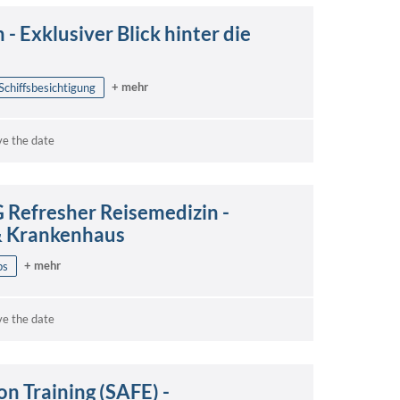
- Exklusiver Blick hinter die
+ mehr
Schiffsbesichtigung
ve the date
G Refresher Reisemedizin -
 & Krankenhaus
+ mehr
ps
ve the date
n Training (SAFE) -