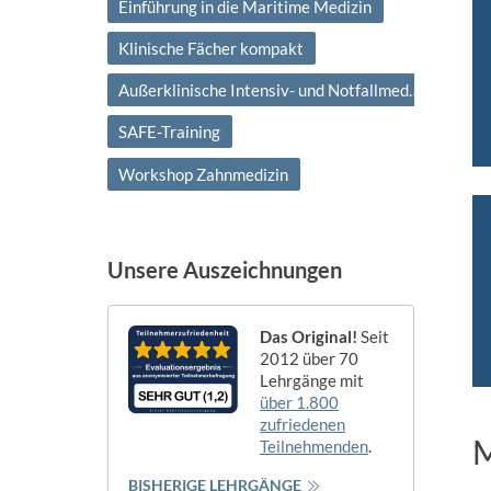
Einführung in die Maritime Medizin
Klinische Fächer kompakt
Außerklinische Intensiv- und Notfallmedizin
SAFE-Training
Workshop Zahnmedizin
Unsere Auszeichnungen
Das Original!
Seit
2012 über 70
Lehrgänge mit
über 1.800
zufriedenen
M
Teilnehmenden
.
BISHERIGE LEHRGÄNGE