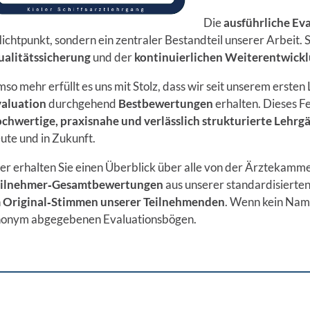
Die
ausführliche Ev
lichtpunkt, sondern ein zentraler Bestandteil unserer Arbeit. 
alitätssicherung
und der
kontinuierlichen Weiterentwick
so mehr erfüllt es uns mit Stolz, dass wir seit unserem erst
aluation
durchgehend
Bestbewertungen
erhalten. Dieses F
chwertige, praxisnahe und verlässlich strukturierte Lehrg
ute und in Zukunft.
er erhalten Sie einen Überblick über alle von der Ärztekam
eilnehmer‑Gesamtbewertungen
aus unserer standardisierten
n
Original‑Stimmen unserer Teilnehmenden
. Wenn kein Nam
onym abgegebenen Evaluationsbögen.