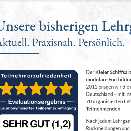
Unsere bisherigen Lehrg
ktuell. Praxisnah. Persönlich.
Der
Kieler Schiffsa
modulare Fortbildu
2012 prägen wir die 
Deutschland – mit i
70 organisierten L
Teilnehmenden
.
Nach jedem Lehrgang 
Rückmeldungen und 