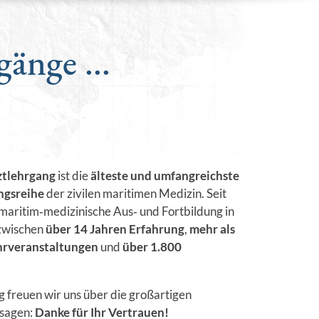
änge ...
rztlehrgang
ist die
älteste und umfangreichste
ngsreihe
der zivilen maritimen Medizin. Seit
maritim‑medizinische Aus‑ und Fortbildung in
nzwischen
über 14 Jahren Erfahrung
,
mehr als
ehrveranstaltungen
und
über 1.800
freuen wir uns über die großartigen
sagen:
Danke für Ihr Vertrauen!