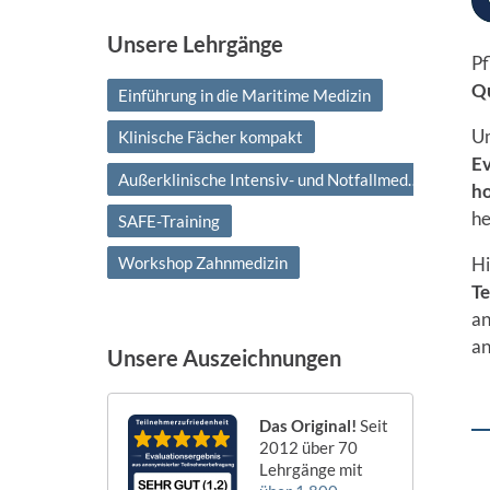
Unsere Lehrgänge
Pf
Qu
Einführung in die Maritime Medizin
Um
Klinische Fächer kompakt
Ev
Außerklinische Intensiv- und Notfallmedizin
ho
he
SAFE-Training
Hi
Workshop Zahnmedizin
T
a
an
Unsere Auszeichnungen
Das Original!
Seit
2012 über 70
Lehrgänge mit