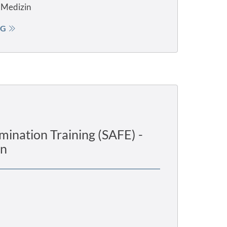
e Medizin
NG
mination Training (SAFE) -
en