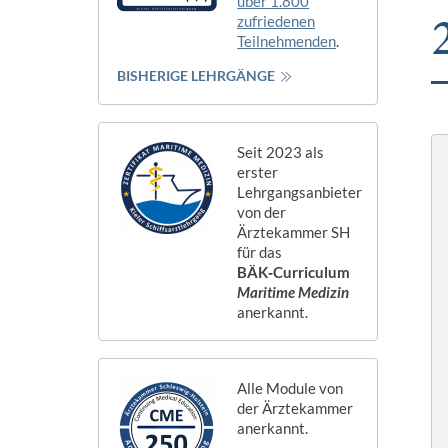
über 1.800
zufriedenen
Teilnehmenden
.
BISHERIGE LEHRGÄNGE
Seit 2023 als
erster
Lehrgangsanbieter
von der
Ärztekammer SH
für das
BÄK‑Curriculum
Maritime Medizin
anerkannt.
Alle Module von
der Ärztekammer
anerkannt.